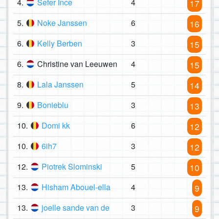
4.
Sefer Ince
4
17
5.
Noke Janssen
6
16
6.
Kelly Berben
3
15
6.
Christine van Leeuwen
4
15
8.
Lala Janssen
5
14
9.
Bonieblu
3
13
10.
Domi kk
6
12
10.
6ih7
3
12
12.
Piotrek Slominski
5
10
13.
Hisham Abouel-ella
4
9
13.
joelle sande van de
3
9