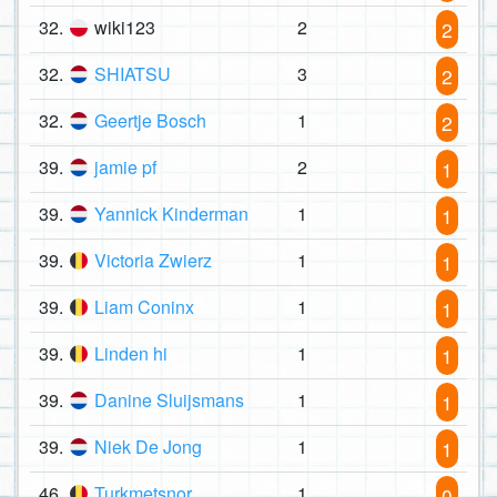
32.
wiki123
2
2
32.
SHIATSU
3
2
32.
Geertje Bosch
1
2
39.
jamie pf
2
1
39.
Yannick Kinderman
1
1
39.
Victoria Zwierz
1
1
39.
Liam Coninx
1
1
39.
Linden hi
1
1
39.
Danine Sluijsmans
1
1
39.
Niek De Jong
1
1
46.
Turkmetsnor
1
0