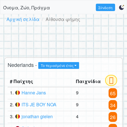
Όνομα, Ζώο, Πράγμα
Σύνδεση
Αρχική σελίδα
Αίθουσα φήμης
Nederlands -
Το περασμένο έτος
# Παίχτης
Παιχνίδια
1.
Hanne Jans
9
65
2.
ITS JE BOY NOA
9
34
3.
jonathan gielen
4
26