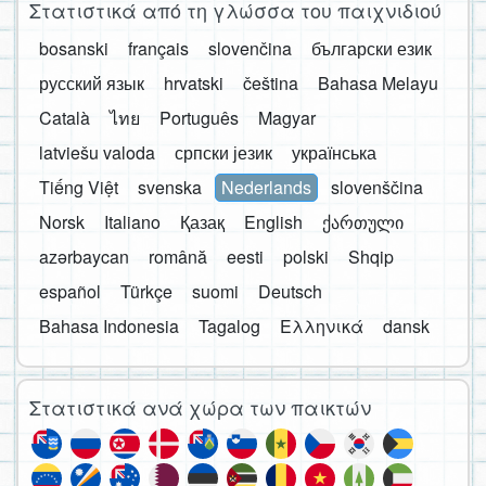
Στατιστικά από τη γλώσσα του παιχνιδιού
bosanski
français
slovenčina
български език
русский язык
hrvatski
čeština
Bahasa Melayu
Català
ไทย
Português
Magyar
latviešu valoda
српски језик
українська
Tiếng Việt
svenska
Nederlands
slovenščina
Norsk
Italiano
Қазақ
English
ქართული
azərbaycan
română
eesti
polski
Shqip
español
Türkçe
suomi
Deutsch
Bahasa Indonesia
Tagalog
Ελληνικά
dansk
Στατιστικά ανά χώρα των παικτών