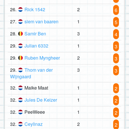
26.
Rick 1542
2
6
27.
siem van baaren
1
5
28.
Samir Ben
3
4
29.
Julian 6332
1
3
29.
Ruben Myngheer
2
3
29.
Thom van der
3
3
Wijngaard
32.
Maike Maat
1
2
32.
Jules De Keizer
1
2
32.
PeeWeee
1
2
32.
Ceylinaz
2
2