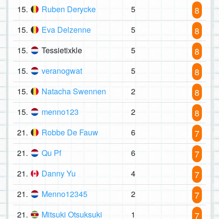
15.
Ruben Derycke
5
8
15.
Eva Delzenne
5
8
15.
Tessietixkle
5
8
15.
veranogwat
5
8
15.
Natacha Swennen
2
8
15.
menno123
2
8
21.
Robbe De Fauw
6
7
21.
Qu Pf
6
7
21.
Danny Yu
4
7
21.
Menno12345
2
7
21.
Mitsuki Otsuksuki
1
7