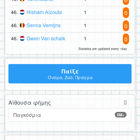
46.
Hisham Alzoubi
1
0
46.
Senna Vernijns
1
0
46.
Gwen Van schaik
1
0
Statistics are updated every ~day
Παίξε
Όνομα, Ζώο, Πράγμα
Αίθουσα φήμης
Παγκόσμια
5M+