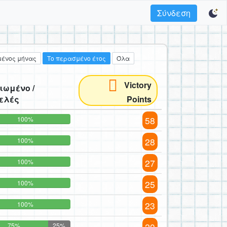
Σύνδεση
ένος μήνας
Το περασμένο έτος
Όλα
Victory
ιωμένο /
ελές
Points
58
100%
28
100%
27
100%
25
100%
23
100%
20
75%
25%