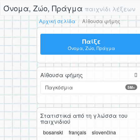
Όνομα, Ζώο, Πράγμα
παιχνίδι λέξεων
Αρχική σελίδα
Αίθουσα φήμης
Παίξε
Όνομα, Ζώο, Πράγμα
Αίθουσα φήμης
Παγκόσμια
5M+
Στατιστικά από τη γλώσσα του
παιχνιδιού
bosanski
français
slovenčina