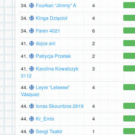
34.
Fourkan “Jimmy” A
4
34.
Kinga Dzięcioł
4
34.
Faren 4021
6
41.
dojce ani
2
41.
Patrycja Przetak
2
41.
Karolina Kowalczyk
3
3112
44.
Leyre “Leleeee”
4
Vásquez
44.
Ionas Skountzos 2819
4
44.
Kr_Emix
4
44.
Sevgi Tsakir
1