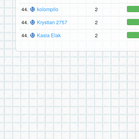
44.
kolompilo
2
44.
Krystian 2757
2
44.
Kasia Elak
2