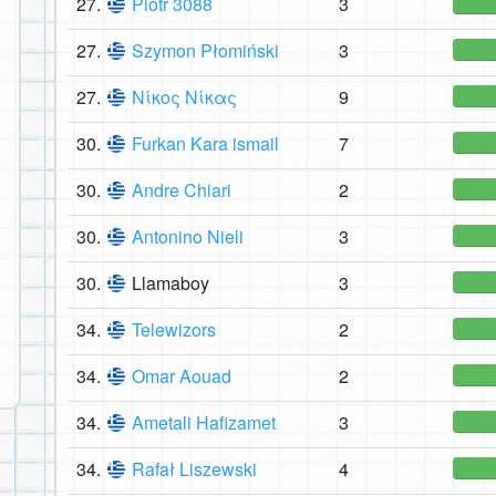
27.
Piotr 3088
3
27.
Szymon Płomiński
3
27.
Νίκος Νίκας
9
30.
Furkan Kara ismail
7
30.
Andre Chiari
2
30.
Antonino Nieli
3
30.
Llamaboy
3
34.
Telewizors
2
34.
Omar Aouad
2
34.
Ametali Hafizamet
3
34.
Rafał Liszewski
4