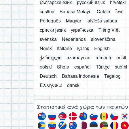
български език
русский язык
hrvatski
čeština
Bahasa Melayu
Català
ไทย
Português
Magyar
latviešu valoda
српски језик
українська
Tiếng Việt
svenska
Nederlands
slovenščina
Norsk
Italiano
Қазақ
English
ქართული
azərbaycan
română
eesti
polski
Shqip
español
Türkçe
suomi
Deutsch
Bahasa Indonesia
Tagalog
Ελληνικά
dansk
Στατιστικά ανά χώρα των παικτών