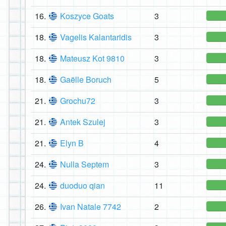
16.
Koszyce Goats
3
18.
Vagelis Kalantaridis
3
18.
Mateusz Kot 9810
3
18.
Gaëlle Boruch
5
21.
Grochu72
3
21.
Antek Szulej
3
21.
Elyn B
4
24.
Nulla Septem
3
24.
duoduo qian
11
26.
Ivan Natale 7742
2