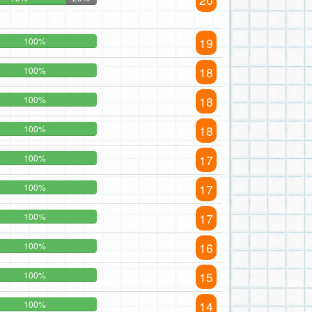
19
100%
18
100%
18
100%
18
100%
17
100%
17
100%
17
100%
16
100%
15
100%
14
100%