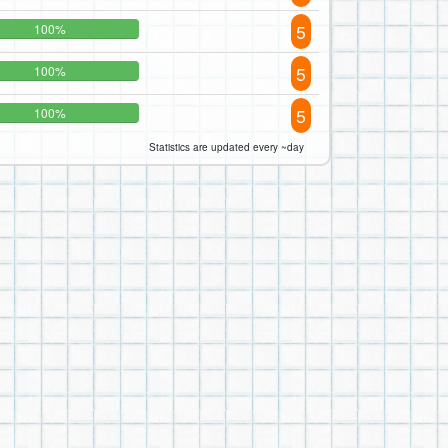
5
100%
5
100%
5
100%
Statistics are updated every ~day