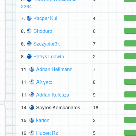
2264
7.
Kacper Kul
4
8.
Choduro
6
8.
Szczypior3k
7
8.
Patryk Ludwin
2
11.
Adrian Hellmann
7
11.
Άλγκα
8
11.
Adrian Kulesza
9
14.
Spyros Kampanaros
16
15.
karton_
2
16.
Hubert Rz
5