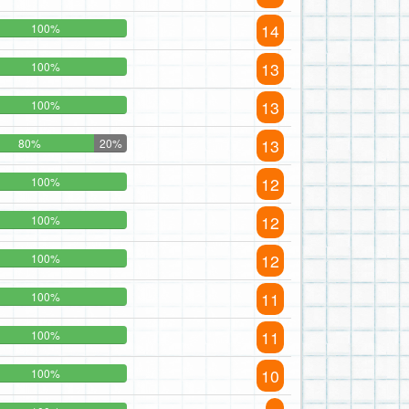
14
100%
13
100%
13
100%
13
80%
20%
12
100%
12
100%
12
100%
11
100%
11
100%
10
100%