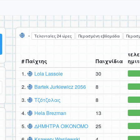
-
Τελευταίες 24 ώρες
Περασμένη εβδομάδα
Περασμ
τελε
# Παίχτης
Παιχνίδια
ημιτ
1.
Lola Lassoie
30
2.
Bartek Jurkiewicz 2056
8
3.
Τζότζολας
8
4.
Hela Brezman
13
5.
ΔΉΜΗΤΡΑ ΟΙΚΟΝΌΜΟ
25
6.
Ksawery Wasilewski
4