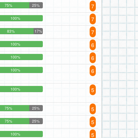
7
75%
25%
7
100%
7
83%
17%
6
100%
6
100%
6
100%
5
100%
5
75%
25%
5
75%
25%
5
100%