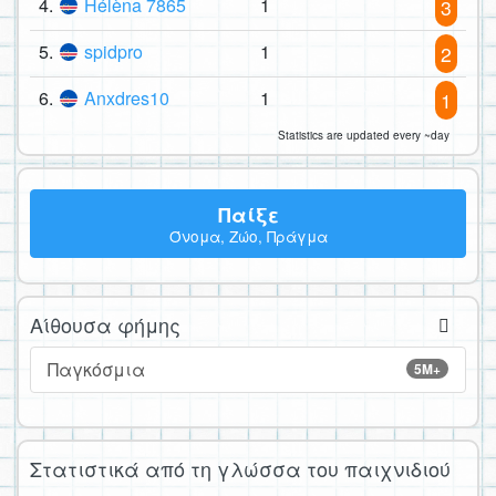
4.
Hélèna 7865
1
3
5.
spidpro
1
2
6.
Anxdres10
1
1
Statistics are updated every ~day
Παίξε
Όνομα, Ζώο, Πράγμα
Αίθουσα φήμης
Παγκόσμια
5M+
Στατιστικά από τη γλώσσα του παιχνιδιού