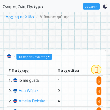
Όνομα, Ζώο, Πράγμα
Σύνδεση
Αρχική σελίδα
Αίθουσα φήμης
-
Το περασμένο έτος
# Παίχτης
Παιχνίδια
1.
ib me gusta
1
6
2.
Ada Wójcik
2
4
2.
Amelia Dębska
4
4