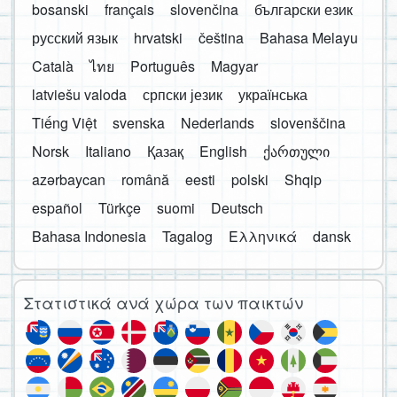
bosanski
français
slovenčina
български език
русский язык
hrvatski
čeština
Bahasa Melayu
Català
ไทย
Português
Magyar
latviešu valoda
српски језик
українська
Tiếng Việt
svenska
Nederlands
slovenščina
Norsk
Italiano
Қазақ
English
ქართული
azərbaycan
română
eesti
polski
Shqip
español
Türkçe
suomi
Deutsch
Bahasa Indonesia
Tagalog
Ελληνικά
dansk
Στατιστικά ανά χώρα των παικτών