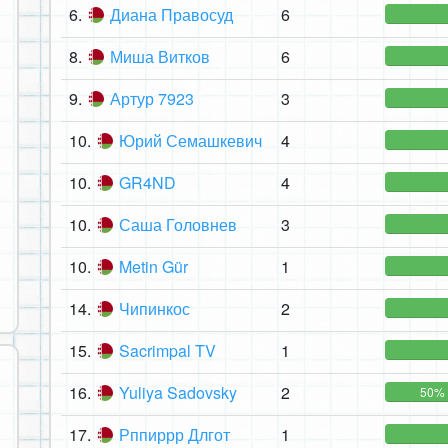
6.
Диана Правосуд
6
8.
Миша Витков
6
9.
Артур 7923
3
10.
Юрий Семашкевич
4
10.
GR4ND
4
10.
Саша Головнев
3
10.
Metin Gür
1
14.
Чипинкос
2
15.
Sacrimpal TV
1
16.
Yuliya Sadovsky
2
50%
17.
Рппиррр Длгот
1