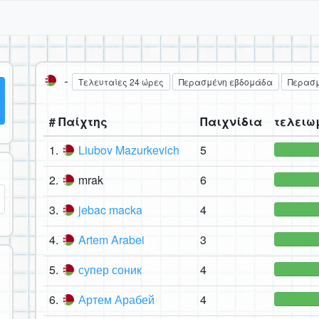
-
Τελευταίες 24 ώρες
Περασμένη εβδομάδα
Περασμ
# Παίχτης
Παιχνίδια
τελειωμ
1.
Liubov Mazurkevich
5
2.
mrak
6
3.
jebac macka
4
4.
Artem Arabei
3
5.
супер соник
4
6.
Артем Арабей
4