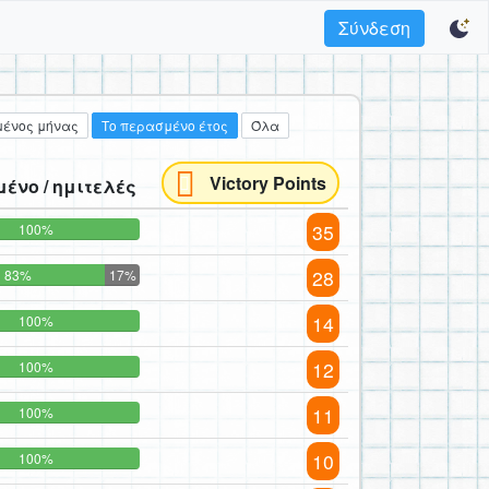
Σύνδεση
ένος μήνας
Το περασμένο έτος
Όλα
Victory Points
ένο / ημιτελές
35
100%
28
83%
17%
14
100%
12
100%
11
100%
10
100%