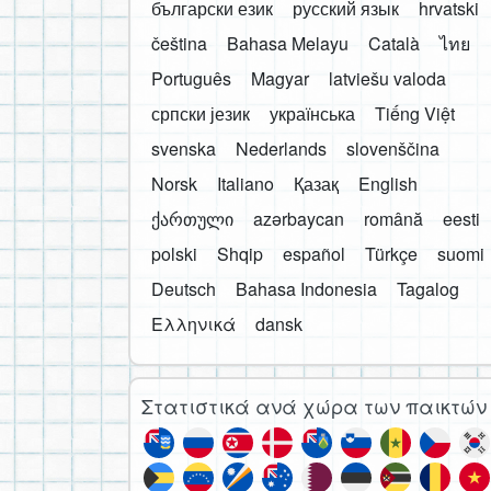
български език
русский язык
hrvatski
čeština
Bahasa Melayu
Català
ไทย
Português
Magyar
latviešu valoda
српски језик
українська
Tiếng Việt
svenska
Nederlands
slovenščina
Norsk
Italiano
Қазақ
English
ქართული
azərbaycan
română
eesti
polski
Shqip
español
Türkçe
suomi
Deutsch
Bahasa Indonesia
Tagalog
Ελληνικά
dansk
Στατιστικά ανά χώρα των παικτών