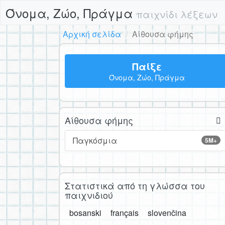
Όνομα, Ζώο, Πράγμα
παιχνίδι λέξεων
Αρχική σελίδα
Αίθουσα φήμης
Παίξε
Όνομα, Ζώο, Πράγμα
Αίθουσα φήμης
Παγκόσμια
5M+
Στατιστικά από τη γλώσσα του
παιχνιδιού
bosanski
français
slovenčina