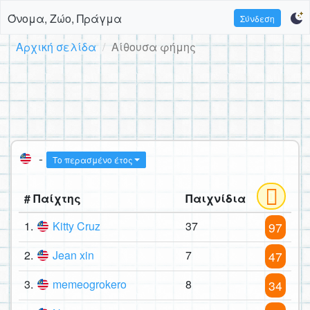
Όνομα, Ζώο, Πράγμα
Σύνδεση
Αρχική σελίδα
Αίθουσα φήμης
-
Το περασμένο έτος
# Παίχτης
Παιχνίδια
1.
Kitty Cruz
37
97
2.
Jean xin
7
47
3.
memeogrokero
8
34