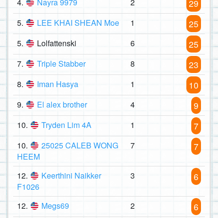
4.
Nayra 9979
2
29
5.
LEE KHAI SHEAN Moe
1
25
5.
Lolfattenski
6
25
7.
Triple Stabber
8
23
8.
Iman Hasya
1
10
9.
El alex brother
4
9
10.
Tryden Lim 4A
1
7
10.
25025 CALEB WONG
7
7
HEEM
12.
Keerthini Naikker
3
6
F1026
12.
Megs69
2
6