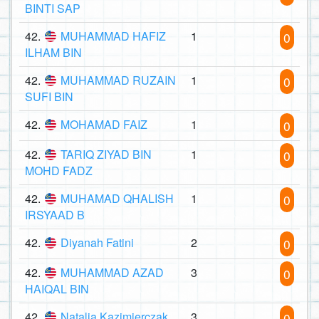
BINTI SAP
42.
MUHAMMAD HAFIZ
1
0
ILHAM BIN
42.
MUHAMMAD RUZAIN
1
0
SUFI BIN
42.
MOHAMAD FAIZ
1
0
42.
TARIQ ZIYAD BIN
1
0
MOHD FADZ
42.
MUHAMAD QHALISH
1
0
IRSYAAD B
42.
Diyanah Fatini
2
0
42.
MUHAMMAD AZAD
3
0
HAIQAL BIN
42.
Natalia Kazimierczak
3
0