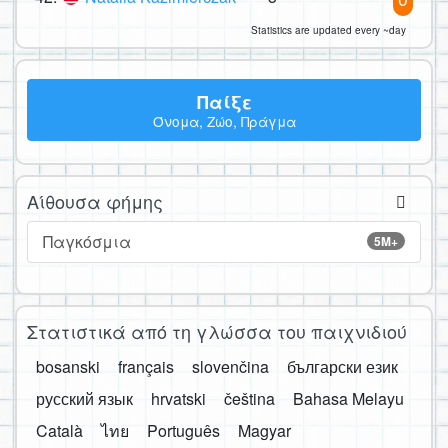
Statistics are updated every ~day
Παίξε
Όνομα, Ζώο, Πράγμα
Αίθουσα φήμης
Παγκόσμια
5M+
Στατιστικά από τη γλώσσα του παιχνιδιού
bosanski
français
slovenčina
български език
русский язык
hrvatski
čeština
Bahasa Melayu
Català
ไทย
Português
Magyar