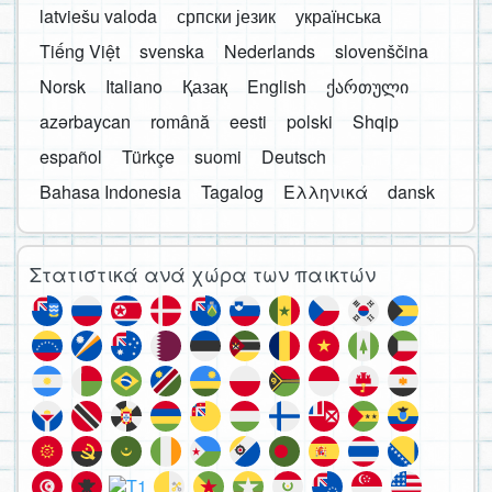
latviešu valoda
српски језик
українська
Tiếng Việt
svenska
Nederlands
slovenščina
Norsk
Italiano
Қазақ
English
ქართული
azərbaycan
română
eesti
polski
Shqip
español
Türkçe
suomi
Deutsch
Bahasa Indonesia
Tagalog
Ελληνικά
dansk
Στατιστικά ανά χώρα των παικτών