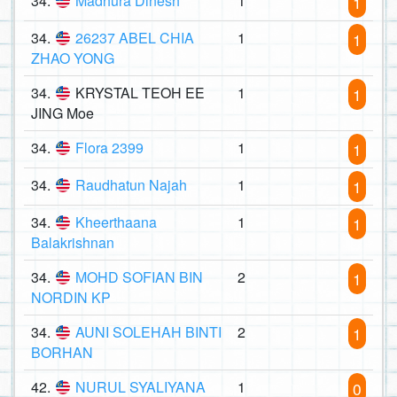
34.
Madhura Dinesh
1
1
34.
26237 ABEL CHIA
1
1
ZHAO YONG
34.
KRYSTAL TEOH EE
1
1
JING Moe
34.
Flora 2399
1
1
34.
Raudhatun Najah
1
1
34.
Kheerthaana
1
1
Balakrishnan
34.
MOHD SOFIAN BIN
2
1
NORDIN KP
34.
AUNI SOLEHAH BINTI
2
1
BORHAN
42.
NURUL SYALIYANA
1
0