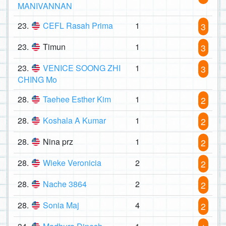
MANIVANNAN
23.
CEFL Rasah Prima
1
3
23.
Timun
1
3
23.
VENICE SOONG ZHI
1
3
CHING Mo
28.
Taehee Esther Kim
1
2
28.
Koshala A Kumar
1
2
28.
Nina prz
1
2
28.
Wieke Veronicia
2
2
28.
Nache 3864
2
2
28.
Sonia Maj
4
2