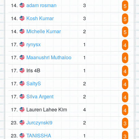
14.
adam rosman
3
5
14.
Kosh Kumar
3
5
14.
Michelle Kumar
2
5
17.
rynysx
1
4
17.
Maanushri Muthaloo
1
4
17.
Iris 4B
1
4
17.
SaltyS
2
4
17.
Silva Argent
2
4
17.
Lauren Lahee Kim
4
4
23.
Jurczynski9
2
3
23.
TANISSHA
1
3