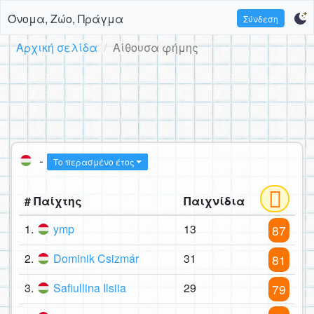
Όνομα, Ζώο, Πράγμα
Σύνδεση
Αρχική σελίδα
Αίθουσα φήμης
-
Το περασμένο έτος
# Παίχτης
Παιχνίδια
1.
ymp
13
87
2.
Dominik Csizmár
31
81
3.
Safiullina Ilsiia
29
79