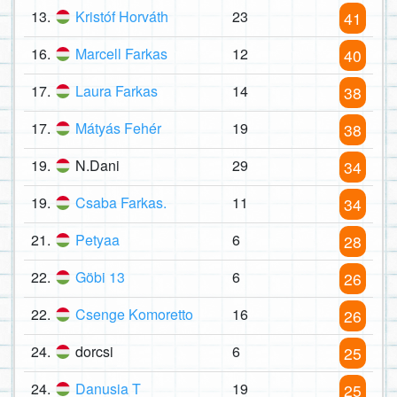
13.
Kristóf Horváth
23
41
16.
Marcell Farkas
12
40
17.
Laura Farkas
14
38
17.
Mátyás Fehér
19
38
19.
N.Dani
29
34
19.
Csaba Farkas.
11
34
21.
Petyaa
6
28
22.
Göbi 13
6
26
22.
Csenge Komoretto
16
26
24.
dorcsi
6
25
24.
Danusia T
19
25