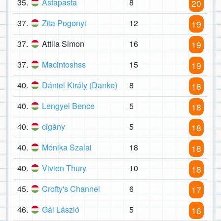
35.
Astapasta
8
20
37.
Zita Pogonyi
12
19
37.
Attila Simon
16
19
37.
Macintoshss
15
19
40.
Dániel Király (Danke)
8
18
40.
Lengyel Bence
5
18
40.
cigány
5
18
40.
Mónika Szalai
18
18
40.
Vivien Thury
10
18
45.
Crofty's Channel
6
17
46.
Gál László
5
16