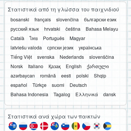
Στατιστικά από τη γλώσσα του παιχνιδιού
bosanski
français
slovenčina
български език
русский язык
hrvatski
čeština
Bahasa Melayu
Català
ไทย
Português
Magyar
latviešu valoda
српски језик
українська
Tiếng Việt
svenska
Nederlands
slovenščina
Norsk
Italiano
Қазақ
English
ქართული
azərbaycan
română
eesti
polski
Shqip
español
Türkçe
suomi
Deutsch
Bahasa Indonesia
Tagalog
Ελληνικά
dansk
Στατιστικά ανά χώρα των παικτών