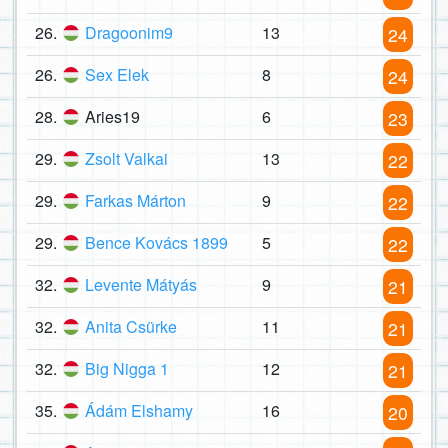
26.
Dragoonim9
13
24
26.
Sex Elek
8
24
28.
Aries19
6
23
29.
Zsolt Valkai
13
22
29.
Farkas Márton
9
22
29.
Bence Kovács 1899
5
22
32.
Levente Mátyás
9
21
32.
Anita Csürke
11
21
32.
Big Nigga 1
12
21
35.
Ádám Elshamy
16
20