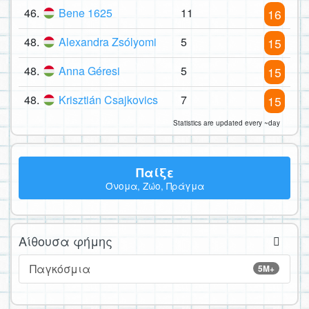
46.
Bene 1625
11
16
48.
Alexandra Zsólyomi
5
15
48.
Anna Géresi
5
15
48.
Krisztián Csajkovics
7
15
Statistics are updated every ~day
Παίξε
Όνομα, Ζώο, Πράγμα
Αίθουσα φήμης
Παγκόσμια
5M+