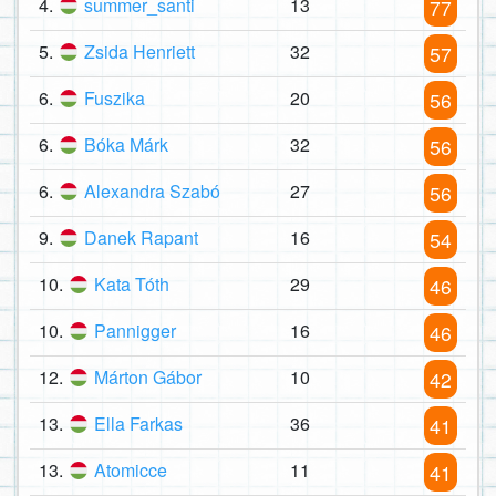
4.
summer_santi
13
77
5.
Zsida Henriett
32
57
6.
Fuszika
20
56
6.
Bóka Márk
32
56
6.
Alexandra Szabó
27
56
9.
Danek Rapant
16
54
10.
Kata Tóth
29
46
10.
Pannigger
16
46
12.
Márton Gábor
10
42
13.
Ella Farkas
36
41
13.
Atomicce
11
41