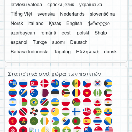
latviešu valoda
српски језик
українська
Tiếng Việt
svenska
Nederlands
slovenščina
Norsk
Italiano
Қазақ
English
ქართული
azərbaycan
română
eesti
polski
Shqip
español
Türkçe
suomi
Deutsch
Bahasa Indonesia
Tagalog
Ελληνικά
dansk
Στατιστικά ανά χώρα των παικτών