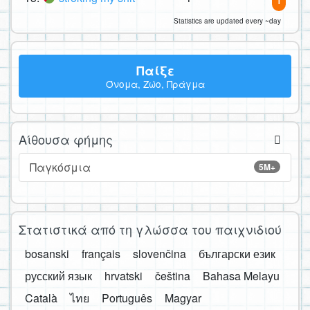
Statistics are updated every ~day
Παίξε
Όνομα, Ζώο, Πράγμα
Αίθουσα φήμης
Παγκόσμια
5M+
Στατιστικά από τη γλώσσα του παιχνιδιού
bosanski
français
slovenčina
български език
русский язык
hrvatski
čeština
Bahasa Melayu
Català
ไทย
Português
Magyar