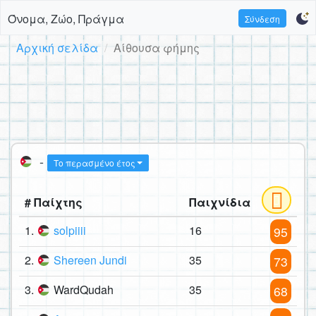
Όνομα, Ζώο, Πράγμα
Σύνδεση
Αρχική σελίδα
Αίθουσα φήμης
-
Το περασμένο έτος
# Παίχτης
Παιχνίδια
1.
solpiiii
16
95
2.
Shereen Jundi
35
73
3.
WardQudah
35
68