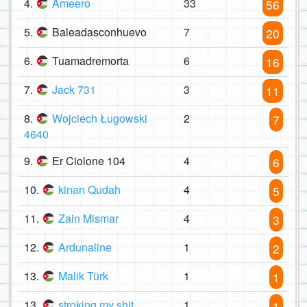
4.
Ameero
33
56
5.
Baleadasconhuevo
7
20
6.
Tuamadremorta
6
16
7.
Jack 731
3
11
8.
Wojciech Ługowski
2
7
4640
9.
Er Ciolone 104
4
6
10.
kinan Qudah
4
5
11.
Zain Mismar
4
3
12.
Ardunaline
1
2
13.
Malik Türk
1
1
13.
stroking my shit
1
1