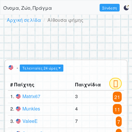
Όνομα, Ζώο, Πράγμα
Σύνδεση
Αρχική σελίδα
Αίθουσα φήμης
-
Τελευταίες 24 ώρες
# Παίχτης
Παιχνίδια
1.
Matrix67
3
21
2.
Munkles
4
11
3.
ValeeE
7
7