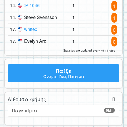
14.
:P 1046
1
1
14.
Steve Svensson
1
1
17.
whitex
1
0
17.
Evelyn Arz
1
0
Statistics are updated every ~5 minutes
Παίξε
Όνομα, Ζώο, Πράγμα
Αίθουσα φήμης
Παγκόσμια
5M+