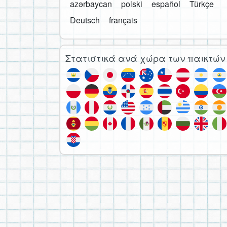
azərbaycan
polski
español
Türkçe
Deutsch
français
Στατιστικά ανά χώρα των παικτών