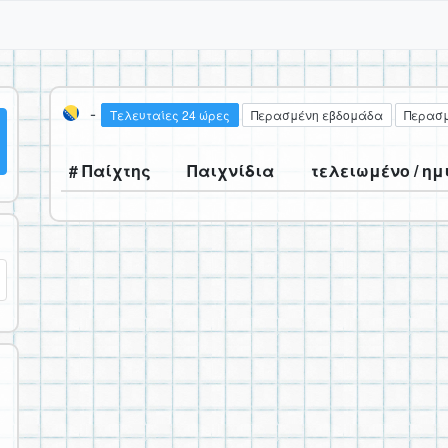
-
Τελευταίες 24 ώρες
Περασμένη εβδομάδα
Περασμ
# Παίχτης
Παιχνίδια
τελειωμένο / ημ