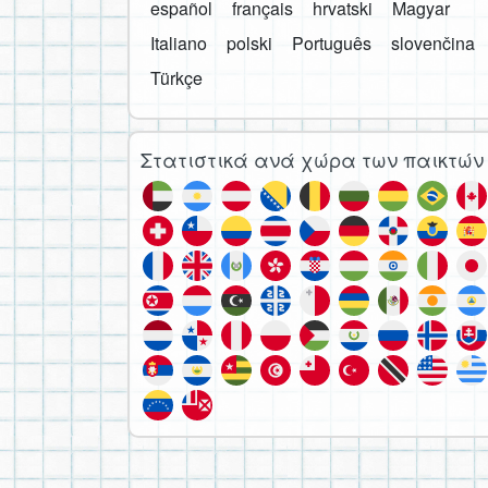
español
français
hrvatski
Magyar
Italiano
polski
Português
slovenčina
Türkçe
Στατιστικά ανά χώρα των παικτών