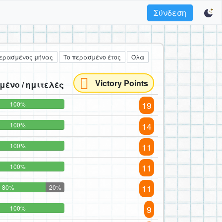
Σύνδεση
ερασμένος μήνας
Το περασμένο έτος
Όλα
Victory Points
μένο / ημιτελές
19
100%
14
100%
11
100%
11
100%
11
80%
20%
9
100%