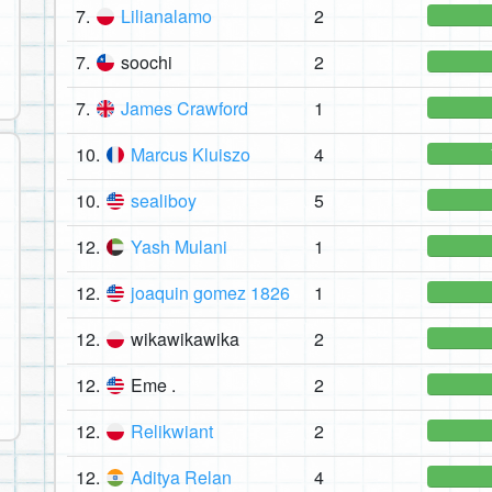
7.
Lilianalamo
2
7.
soochi
2
7.
James Crawford
1
10.
Marcus Kluiszo
4
10.
sealiboy
5
12.
Yash Mulani
1
12.
joaquin gomez 1826
1
12.
wikawikawika
2
12.
Eme .
2
12.
Relikwiant
2
12.
Aditya Relan
4