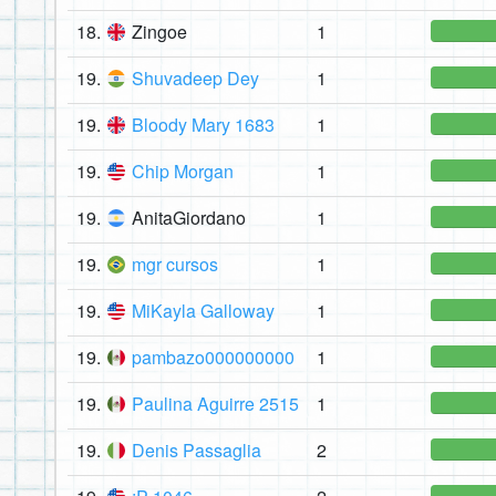
18.
Zingoe
1
19.
Shuvadeep Dey
1
19.
Bloody Mary 1683
1
19.
Chip Morgan
1
19.
AnitaGiordano
1
19.
mgr cursos
1
19.
MiKayla Galloway
1
19.
pambazo000000000
1
19.
Paulina Aguirre 2515
1
19.
Denis Passaglia
2