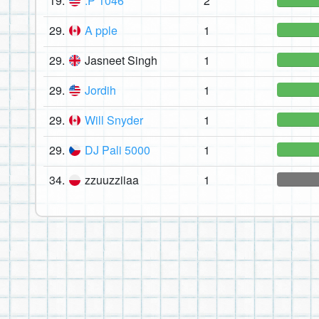
19.
:P 1046
2
29.
A pple
1
29.
Jasneet Singh
1
29.
Jordih
1
29.
Will Snyder
1
29.
DJ Pali 5000
1
34.
zzuuzziiaa
1