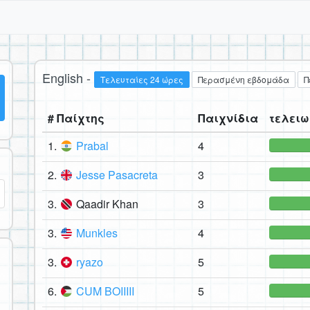
English -
Τελευταίες 24 ώρες
Περασμένη εβδομάδα
Π
# Παίχτης
Παιχνίδια
τελειω
1.
Prabal
4
2.
Jesse Pasacreta
3
3.
Qaadir Khan
3
3.
Munkles
4
3.
ryazo
5
6.
CUM BOIIIII
5