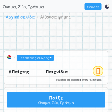
Όνομα, Ζώο, Πράγμα
Σύνδεση
Αρχική σελίδα
Αίθουσα φήμης
-
Τελευταίες 24 ώρες
# Παίχτης
Παιχνίδια
Statistics are updated every ~5 minutes
Παίξε
Όνομα, Ζώο, Πράγμα