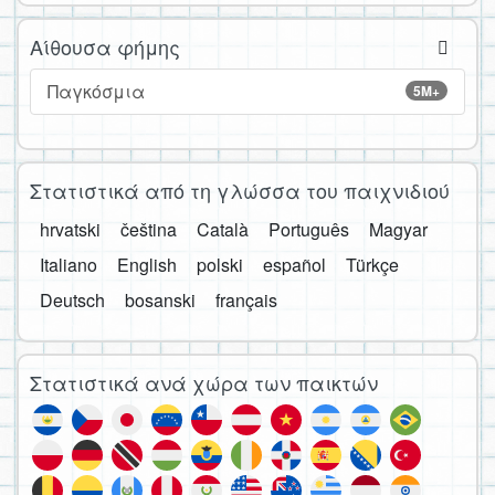
Αίθουσα φήμης
Παγκόσμια
5M+
Στατιστικά από τη γλώσσα του παιχνιδιού
hrvatski
čeština
Català
Português
Magyar
Italiano
English
polski
español
Türkçe
Deutsch
bosanski
français
Στατιστικά ανά χώρα των παικτών