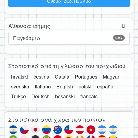
Όνομα, Ζώο, Πράγμα
Αίθουσα φήμης
Παγκόσμια
5M+
Στατιστικά από τη γλώσσα του παιχνιδιού
hrvatski
čeština
Català
Português
Magyar
svenska
Italiano
English
polski
español
Türkçe
Deutsch
bosanski
français
Στατιστικά ανά χώρα των παικτών