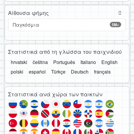
Αίθουσα φήμης
Παγκόσμια
5M+
Στατιστικά από τη γλώσσα του παιχνιδιού
hrvatski
čeština
Português
Italiano
English
polski
español
Türkçe
Deutsch
français
Στατιστικά ανά χώρα των παικτών