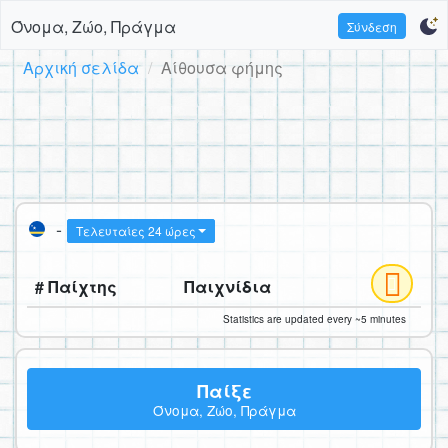
Όνομα, Ζώο, Πράγμα
Σύνδεση
Αρχική σελίδα
Αίθουσα φήμης
-
Τελευταίες 24 ώρες
# Παίχτης
Παιχνίδια
Statistics are updated every ~5 minutes
Παίξε
Όνομα, Ζώο, Πράγμα