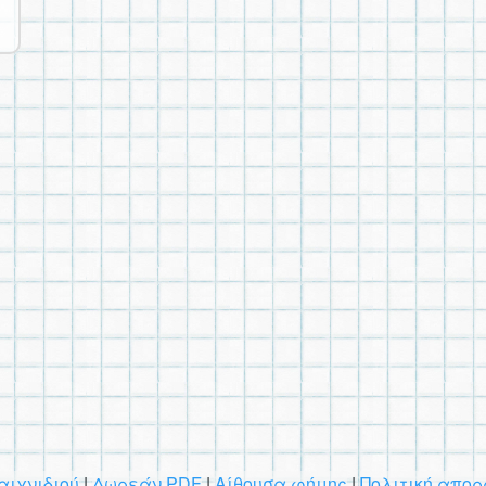
αιχνιδιού
|
Δωρεάν PDF
|
Αίθουσα φήμης
|
Πολιτική απορ