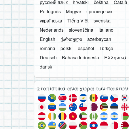
русский язык
hrvatski
čeština
Català
Português
Magyar
српски језик
українська
Tiếng Việt
svenska
Nederlands
slovenščina
Italiano
English
ქართული
azərbaycan
română
polski
español
Türkçe
Deutsch
Bahasa Indonesia
Ελληνικά
dansk
Στατιστικά ανά χώρα των παικτών