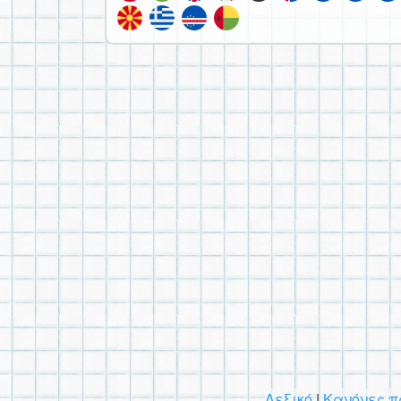
Λεξικό
|
Κανόνες π