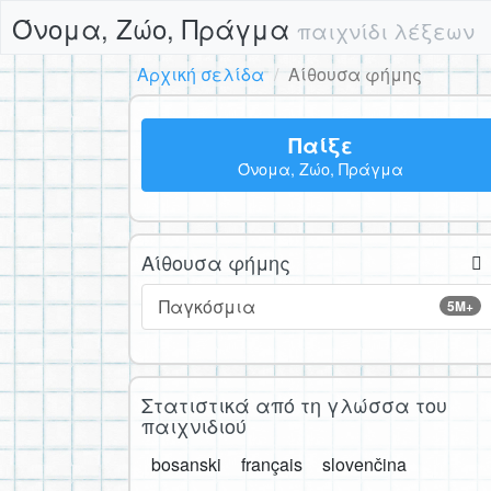
Όνομα, Ζώο, Πράγμα
παιχνίδι λέξεων
Αρχική σελίδα
Αίθουσα φήμης
Παίξε
Όνομα, Ζώο, Πράγμα
Αίθουσα φήμης
Παγκόσμια
5M+
Στατιστικά από τη γλώσσα του
παιχνιδιού
bosanski
français
slovenčina