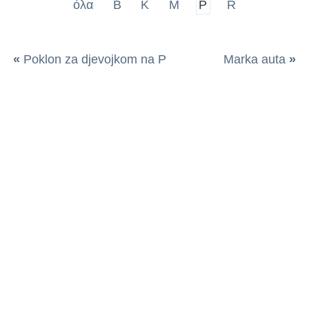
όλα
B
K
M
P
R
«
Poklon za djevojkom na P
Marka auta
»