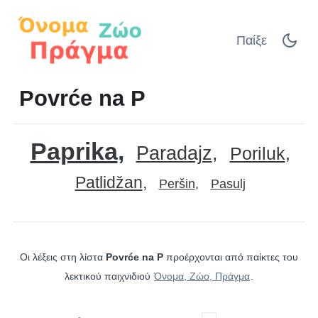
Παίξε
Povrće na P
Paprika
Paradajz
Poriluk
Patlidžan
Peršin
Pasulj
Οι λέξεις στη λίστα
Povrće na P
προέρχονται από παίκτες του
λεκτικού παιχνιδιού
Όνομα, Ζώο, Πράγμα
.