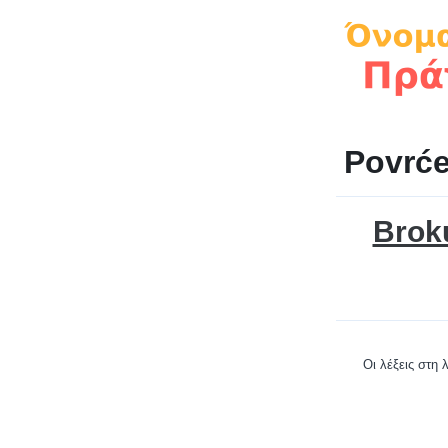
Povrće
Brok
Οι λέξεις στη 