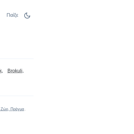
Παίξε
k
Brokuli
 Ζώο, Πράγμα
.