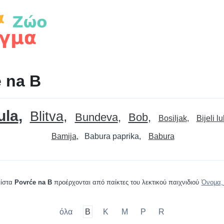
 na B
ula
Blitva
Bundeva
Bob
Bosiljak
Bijeli lu
Bamija
Babura paprika
Babura
λίστα
Povrće na B
προέρχονται από παίκτες του λεκτικού παιχνιδιού
Όνομα,
όλα
B
K
M
P
R