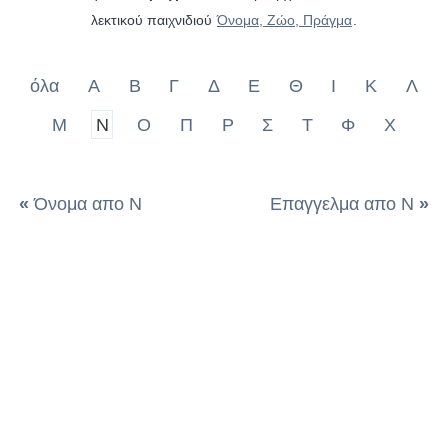
λεκτικού παιχνιδιού
Όνομα, Ζώο, Πράγμα
.
όλα
Α
Β
Γ
Δ
Ε
Θ
Ι
Κ
Λ
Μ
Ν
Ο
Π
Ρ
Σ
Τ
Φ
Χ
«
Όνομα απο Ν
Επαγγελμα απο Ν
»