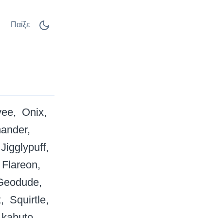
Παίξε
vee
Onix
ander
Jigglypuff
Flareon
Geodude
x
Squirtle
kabuto