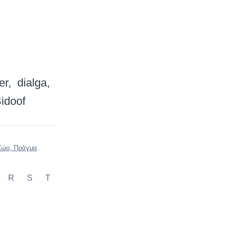
er
dialga
idoof
Ζώο, Πράγμα
.
R
S
T