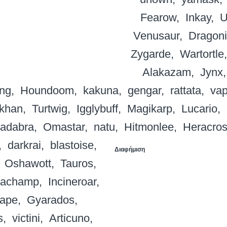
Fearow
Inkay
U
Venusaur
Dragoni
Zygarde
Wartortle
Alakazam
Jynx
ing
Houndoom
kakuna
gengar
rattata
va
khan
Turtwig
Igglybuff
Magikarp
Lucario
adabra
Omastar
natu
Hitmonlee
Heracro
darkrai
blastoise
Διαφήμιση
Oshawott
Tauros
achamp
Incineroar
nape
Gyarados
s
victini
Articuno