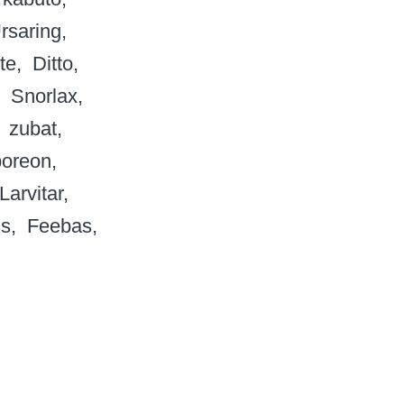
rsaring
te
Ditto
Snorlax
zubat
poreon
Larvitar
ss
Feebas