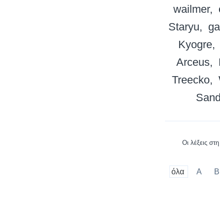
wailmer
Staryu
ga
Kyogre
Arceus
Treecko
Sand
Οι λέξεις στ
όλα
A
B