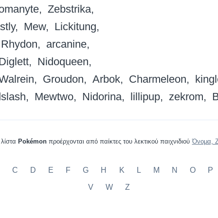
omanyte
Zebstrika
stly
Mew
Lickitung
Rhydon
arcanine
Diglett
Nidoqueen
Walrein
Groudon
Arbok
Charmeleon
kingl
slash
Mewtwo
Nidorina
lillipup
zekrom
B
η λίστα
Pokémon
προέρχονται από παίκτες του λεκτικού παιχνιδιού
Όνομα, 
C
D
E
F
G
H
K
L
M
N
O
P
V
W
Z