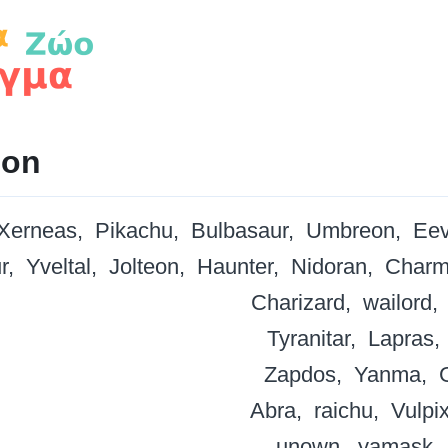
on
Xerneas
Pikachu
Bulbasaur
Umbreon
Ee
r
Yveltal
Jolteon
Haunter
Nidoran
Charm
Charizard
wailord
Tyranitar
Lapras
Zapdos
Yanma
Abra
raichu
Vulpi
unown
yamask