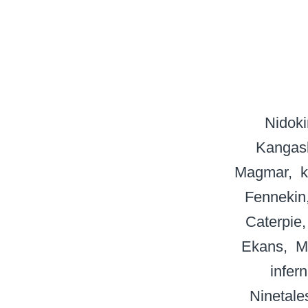
Nidok
Kangas
Magmar
k
Fennekin
Caterpie
Ekans
M
infer
Ninetale