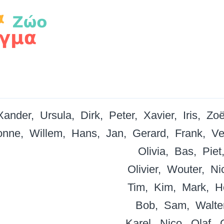
Xander
Ursula
Dirk
Peter
Xavier
Iris
Zo
onne
Willem
Hans
Jan
Gerard
Frank
Ve
Olivia
Bas
Piet
Olivier
Wouter
Ni
Tim
Kim
Mark
H
Bob
Sam
Walte
Karel
Nico
Olaf