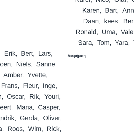
Karen
Bart
Ann
Daan
kees
Be
Ronald
Uma
Vale
Sara
Tom
Yara
Erik
Bert
Lars
Διαφήμιση
koen
Niels
Sanne
Amber
Yvette
Frans
Fleur
Inge
m
Oscar
Rik
Youri
eert
Maria
Casper
ndrik
Gerda
Oliver
a
Roos
Wim
Rick