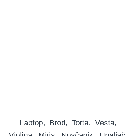
Laptop
Brod
Torta
Vesta
Violina
Miris
Novčanik
Upaljač