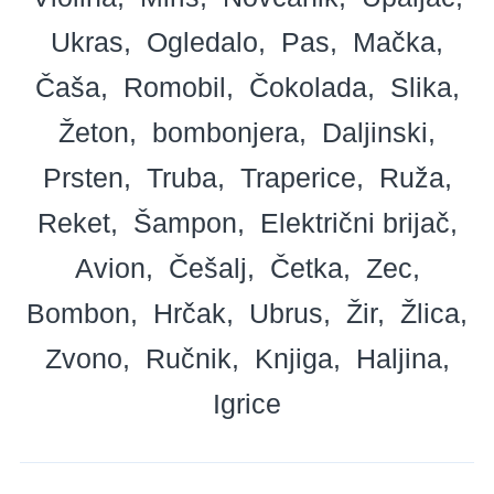
Ukras
Ogledalo
Pas
Mačka
Čaša
Romobil
Čokolada
Slika
Žeton
bombonjera
Daljinski
Prsten
Truba
Traperice
Ruža
Reket
Šampon
Električni brijač
Avion
Češalj
Četka
Zec
Bombon
Hrčak
Ubrus
Žir
Žlica
Zvono
Ručnik
Knjiga
Haljina
Igrice