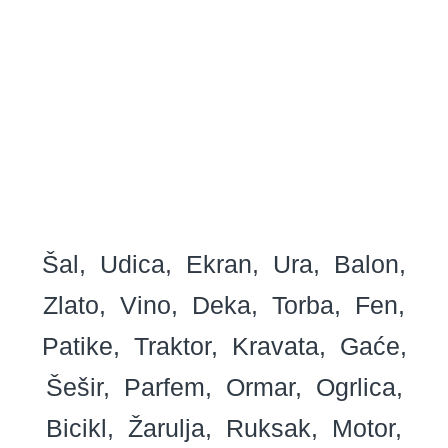
Šal
Udica
Ekran
Ura
Balon
Zlato
Vino
Deka
Torba
Fen
Patike
Traktor
Kravata
Gaće
Šešir
Parfem
Ormar
Ogrlica
Bicikl
Žarulja
Ruksak
Motor