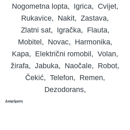
Nogometna lopta
Igrica
Cvijet
Rukavice
Nakit
Zastava
Zlatni sat
Igračka
Flauta
Mobitel
Novac
Harmonika
Kapa
Električni romobil
Volan
žirafa
Jabuka
Naočale
Robot
Čekić
Telefon
Remen
Dezodorans
Διαφήμιση