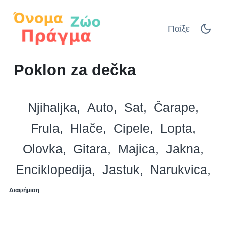
Παίξε
Poklon za dečka
Njihaljka
Auto
Sat
Čarape
Frula
Hlače
Cipele
Lopta
Olovka
Gitara
Majica
Jakna
Enciklopedija
Jastuk
Narukvica
Διαφήμιση