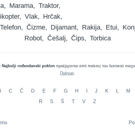
na
Marama
Traktor
ikopter
Vlak
Hrčak
Telefon
Čizme
Dijamant
Rakija
Etui
Kon
Robot
Češalj
Čips
Torbica
α
Najbolji rođendanski poklon
προέρχονται από παίκτες του λεκτικού παιχν
Πράγμα
.
B
C
Č
D
E
F
G
H
I
J
K
L
M
R
S
Š
T
V
Z
ženu
Po