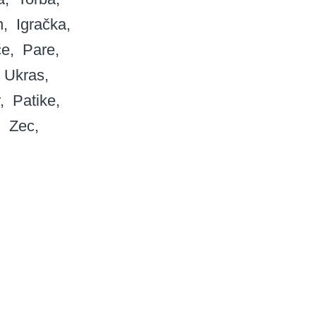
n
Igračka
če
Pare
Ukras
Patike
Zec