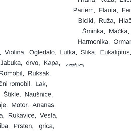
Parfem
Flauta
Fe
Bicikl
Ruža
Hla
Šminka
Mačka
Harmonika
Ormar
Violina
Ogledalo
Lutka
Slika
Eukaliptus
Jabuka
drvo
Kapa
Διαφήμιση
Romobil
Ruksak
ični romobil
Lak
Štikle
Naušnice
aje
Motor
Ananas
ja
Rukavice
Vesta
riba
Prsten
Igrica