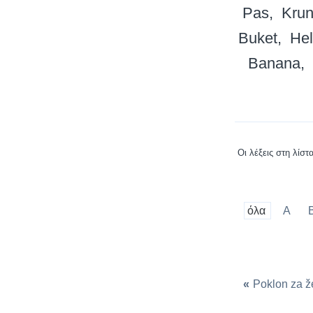
Pas
Kru
Buket
Hel
Banana
Οι λέξεις στη λίστ
όλα
A
«
Poklon za 