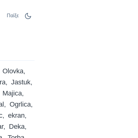
Παίξε
Olovka
ra
Jastuk
Majica
al
Ogrlica
c
ekran
r
Deka
a
Torba