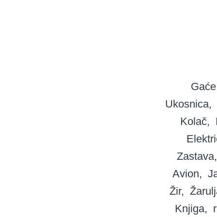
Gaće
Ukosnica
Kolač
Elektr
Zastava
Avion
J
Žir
Žarul
Knjiga