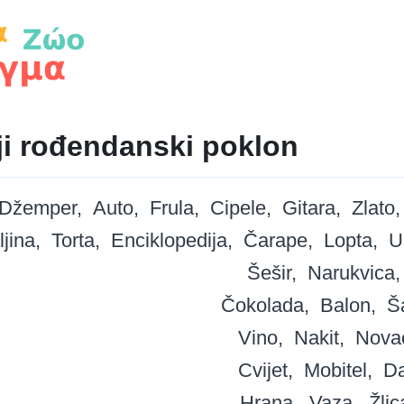
ji rođendanski poklon
Džemper
Auto
Frula
Cipele
Gitara
Zlato
ljina
Torta
Enciklopedija
Čarape
Lopta
U
Šešir
Narukvica
Čokolada
Balon
Š
Vino
Nakit
Nova
Cvijet
Mobitel
Da
Hrana
Vaza
Žlic