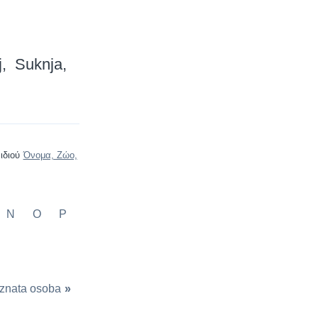
j
Suknja
ιδιού
Όνομα, Ζώο,
N
O
P
znata osoba
»