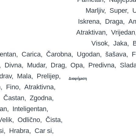
Marljiv
Super
U
Iskrena
Draga
Am
Atraktivan
Vrijedan
Visok
Jaka
B
entan
Carica
Čarobna
Ugodan
šašava
F
Divna
Mudar
Drag
Opa
Predivna
Slad
drav
Mala
Prelijep
Διαφήμιση
n
Fino
Atraktivna
Častan
Zgodna
an
Inteligentan
Velik
Odlično
Čista
si
Hrabra
Car si