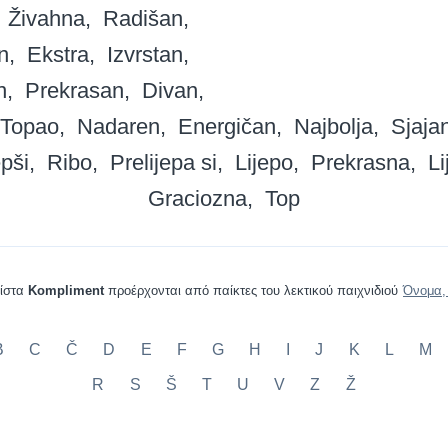
Živahna
Radišan
n
Ekstra
Izvrstan
n
Prekrasan
Divan
Topao
Nadaren
Energičan
Najbolja
Sjaja
epši
Ribo
Prelijepa si
Lijepo
Prekrasna
Li
Graciozna
Top
λίστα
Kompliment
προέρχονται από παίκτες του λεκτικού παιχνιδιού
Όνομα,
B
C
Č
D
E
F
G
H
I
J
K
L
M
R
S
Š
T
U
V
Z
Ž