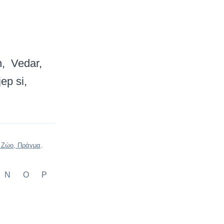
n
Vedar
jep si
 Ζώο, Πράγμα
.
N
O
P