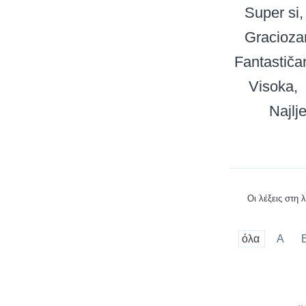
Super si
Gracioza
Fantastiča
Visoka
Najlj
Οι λέξεις στη 
όλα
A