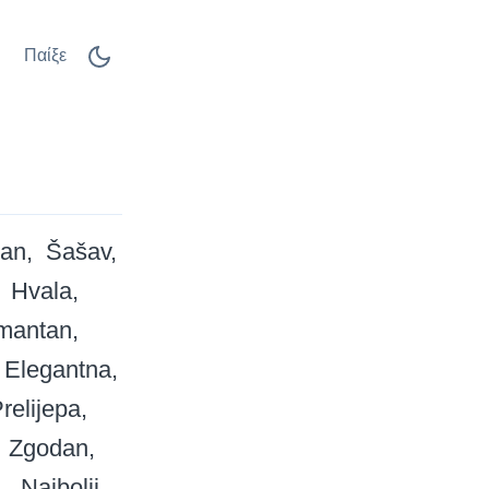
Παίξε
san
Šašav
Hvala
mantan
Elegantna
relijepa
Zgodan
a
Najbolji