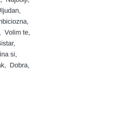
ljudan
biciozna
Volim te
istar
ina si
ak
Dobra