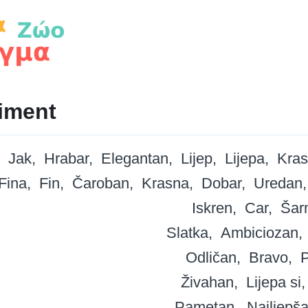
iment
Jak
Hrabar
Elegantan
Lijep
Lijepa
Kra
Fina
Fin
Čaroban
Krasna
Dobar
Uredan
Iskren
Car
Šar
Slatka
Ambiciozan
Odličan
Bravo
P
Živahan
Lijepa si
Pametan
Najljepš