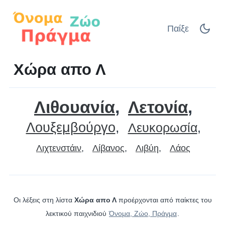
Παίξε
Χώρα απο Λ
Λιθουανία
Λετονία
Λουξεμβούργο
Λευκορωσία
Λιχτενστάιν
Λίβανος
Λιβύη
Λάος
Οι λέξεις στη λίστα
Χώρα απο Λ
προέρχονται από παίκτες του
λεκτικού παιχνιδιού
Όνομα, Ζώο, Πράγμα
.