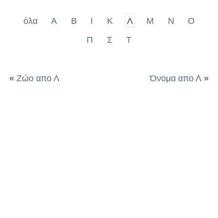
όλα
Α
Β
Ι
Κ
Λ
Μ
Ν
Ο
Π
Σ
Τ
«
Ζώο απο Λ
Όνομα απο Λ
»