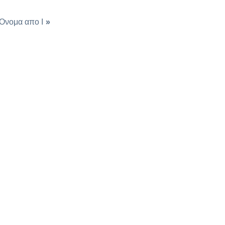
Όνομα απο Ι
»