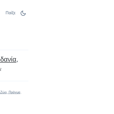
Παίξε
ρδανία
ν
 Ζώο, Πράγμα
.