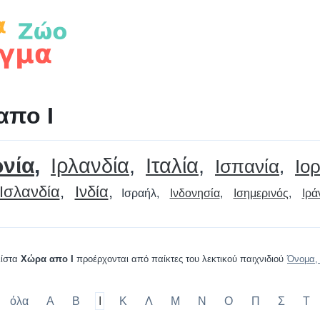
απο Ι
νία
Ιρλανδία
Ιταλία
Ισπανία
Ιο
Ισλανδία
Ινδία
Ισραήλ
Ινδονησία
Ισημερινός
Ιρά
λίστα
Χώρα απο Ι
προέρχονται από παίκτες του λεκτικού παιχνιδιού
Όνομα,
όλα
Α
Β
Ι
Κ
Λ
Μ
Ν
Ο
Π
Σ
Τ