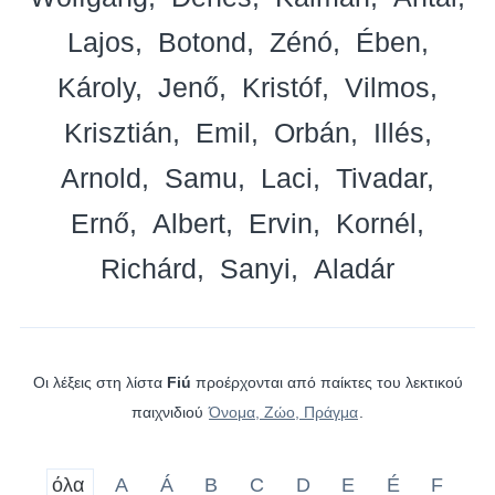
Lajos
Botond
Zénó
Ében
Károly
Jenő
Kristóf
Vilmos
Krisztián
Emil
Orbán
Illés
Arnold
Samu
Laci
Tivadar
Ernő
Albert
Ervin
Kornél
Richárd
Sanyi
Aladár
Οι λέξεις στη λίστα
Fiú
προέρχονται από παίκτες του λεκτικού
παιχνιδιού
Όνομα, Ζώο, Πράγμα
.
όλα
A
Á
B
C
D
E
É
F