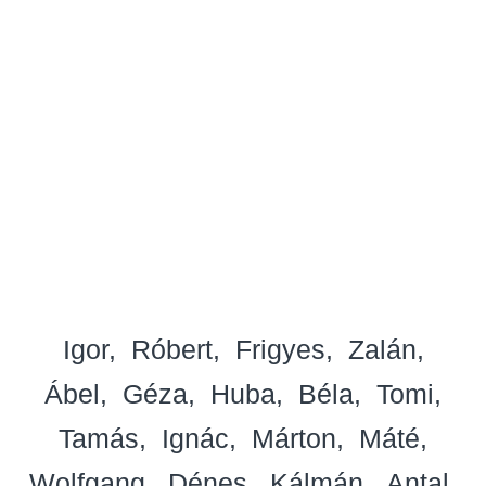
Igor
Róbert
Frigyes
Zalán
Ábel
Géza
Huba
Béla
Tomi
Tamás
Ignác
Márton
Máté
Wolfgang
Dénes
Kálmán
Antal