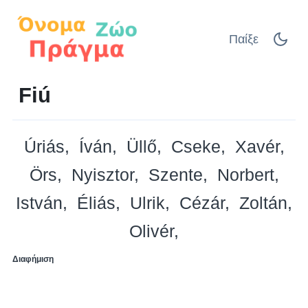
Παίξε
Fiú
Úriás
Íván
Üllő
Cseke
Xavér
Örs
Nyisztor
Szente
Norbert
István
Éliás
Ulrik
Cézár
Zoltán
Olivér
Διαφήμιση