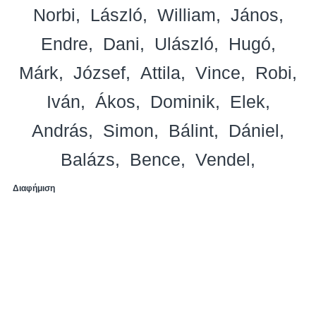
Norbi
László
William
János
Endre
Dani
Ulászló
Hugó
Márk
József
Attila
Vince
Robi
Iván
Ákos
Dominik
Elek
András
Simon
Bálint
Dániel
Balázs
Bence
Vendel
Διαφήμιση