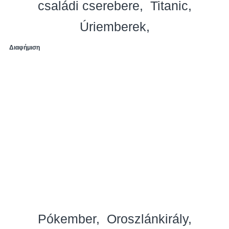
családi cserebere
Titanic
Úriemberek
Διαφήμιση
Pókember
Oroszlánkirály