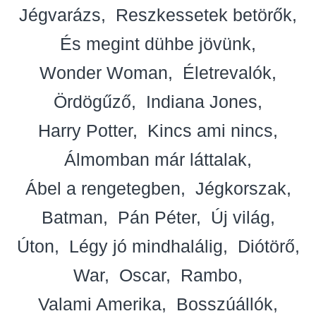
Jégvarázs
Reszkessetek betörők
És megint dühbe jövünk
Wonder Woman
Életrevalók
Ördögűző
Indiana Jones
Harry Potter
Kincs ami nincs
Álmomban már láttalak
Ábel a rengetegben
Jégkorszak
Batman
Pán Péter
Új világ
Úton
Légy jó mindhalálig
Diótörő
War
Oscar
Rambo
Valami Amerika
Bosszúállók