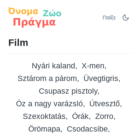
Παίξε
Film
Nyári kaland
X-men
Sztárom a párom
Üvegtigris
Csupasz pisztoly
Óz a nagy varázsló
Útvesztő
Szexoktatás
Órák
Zorro
Örömapa
Csodacsibe