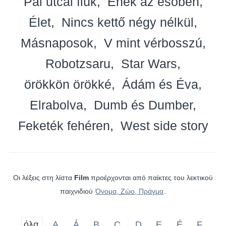
Pál utcai fiúk
Ének az esőben
Élet
Nincs kettő négy nélkül
Másnaposok
V mint vérbosszú
Robotzsaru
Star Wars
örökkön örökké
Ádám és Éva
Elrabolva
Dumb és Dumber
Feketék fehéren
West side story
Οι λέξεις στη λίστα
Film
προέρχονται από παίκτες του λεκτικού
παιχνιδιού
Όνομα, Ζώο, Πράγμα
.
όλα
A
Á
B
C
D
E
É
F