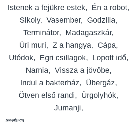
Istenek a fejükre estek
Én a robot
Sikoly
Vasember
Godzilla
Terminátor
Madagaszkár
Úri muri
Z a hangya
Cápa
Utódok
Egri csillagok
Lopott idő
Narnia
Vissza a jövőbe
Indul a bakterház
Übergáz
Ötven első randi
Ürgolyhók
Jumanji
Διαφήμιση