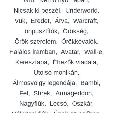
Nicsak ki beszél
Underworld
Vuk
Eredet
Árva
Warcraft
önpusztítók
Örökség
Örök szerelem
Örökkévalók
Halálos iramban
Avatar
Wall-e
Keresztapa
Éhezők viadala
Utolsó mohikán
Álmosvölgy legendája
Bambi
Fel
Shrek
Armageddon
Nagyfiúk
Lecsó
Oszkár