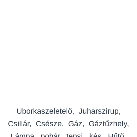
Uborkaszeletelő
Juharszirup
Csillár
Csésze
Gáz
Gáztűzhely
Lámpa
pohár
tepsi
kés
Hűtő