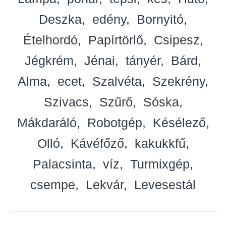
Deszka
edény
Bornyitó
Ételhordó
Papírtörlő
Csipesz
Jégkrém
Jénai
tányér
Bárd
Alma
ecet
Szalvéta
Szekrény
Szivacs
Szűrő
Sóska
Mákdaráló
Robotgép
Késélező
Olló
Kávéfőző
kakukkfű
Palacsinta
víz
Turmixgép
csempe
Lekvár
Levesestál