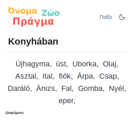
Παίξε
Konyhában
Újhagyma
üst
Uborka
Olaj
Asztal
Ital
fiók
Árpa
Csap
Daráló
Ánizs
Fal
Gomba
Nyél
eper
Διαφήμιση