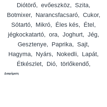
Diótörő
evőeszköz
Szita
Botmixer
Narancsfacsaró
Cukor
Sótartó
Mikró
Éles kés
Étel
jégkockatartó
ora
Joghurt
Jég
Gesztenye
Paprika
Sajt
Hagyma
Nyárs
Nokedli
Lapát
Étkészlet
Dió
törlőkendő
Διαφήμιση