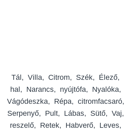
Tál
Villa
Citrom
Szék
Élező
hal
Narancs
nyújtófa
Nyalóka
Vágódeszka
Répa
citromfacsaró
Serpenyő
Pult
Lábas
Sütő
Vaj
reszelő
Retek
Habverő
Leves