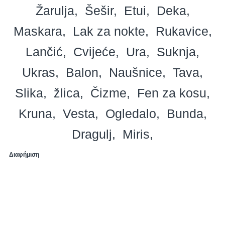
Žarulja
Šešir
Etui
Deka
Maskara
Lak za nokte
Rukavice
Lančić
Cvijeće
Ura
Suknja
Ukras
Balon
Naušnice
Tava
Slika
žlica
Čizme
Fen za kosu
Kruna
Vesta
Ogledalo
Bunda
Dragulj
Miris
Διαφήμιση