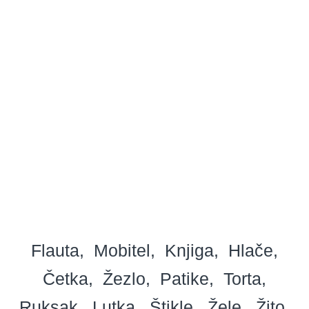
Flauta
Mobitel
Knjiga
Hlače
Četka
Žezlo
Patike
Torta
Ruksak
Lutka
Štikle
Žele
Žito