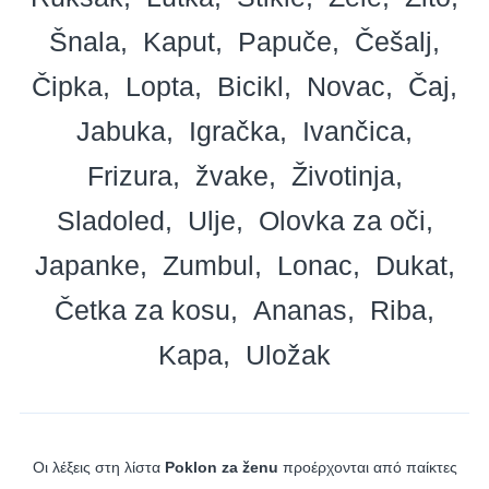
Šnala
Kaput
Papuče
Češalj
Čipka
Lopta
Bicikl
Novac
Čaj
Jabuka
Igračka
Ivančica
Frizura
žvake
Životinja
Sladoled
Ulje
Olovka za oči
Japanke
Zumbul
Lonac
Dukat
Četka za kosu
Ananas
Riba
Kapa
Uložak
Οι λέξεις στη λίστα
Poklon za ženu
προέρχονται από παίκτες