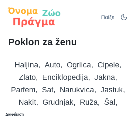
Παίξε
Poklon za ženu
Haljina
Auto
Ogrlica
Cipele
Zlato
Enciklopedija
Jakna
Parfem
Sat
Narukvica
Jastuk
Nakit
Grudnjak
Ruža
Šal
Διαφήμιση