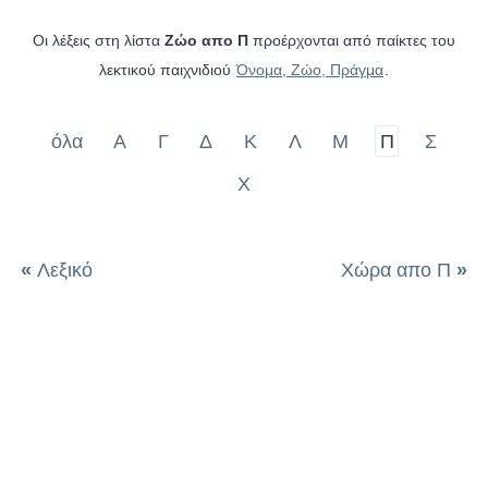
Οι λέξεις στη λίστα
Ζώο απο Π
προέρχονται από παίκτες του
λεκτικού παιχνιδιού
Όνομα, Ζώο, Πράγμα
.
όλα
Α
Γ
Δ
Κ
Λ
Μ
Π
Σ
Χ
«
Λεξικό
Χώρα απο Π
»